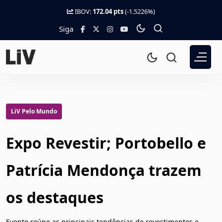
IBOV:
172.04 pts
(-1.5226%)
Siga
LiV Pelo Mundo
Expo Revestir; Portobello e
Patrícia Mendonça trazem
os destaques
Evento reúne as principais tendências de revestimentos e