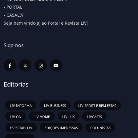
▪️ PORTAL
▪️ CASALIV
Seja bem vindo(a) ao Portal e Revista LiV!
Siga-nos
Editorias
LIV INFORMA
LIV BUSINESS
LIV SPORT E BEM ESTAR
LIV ON
LIV HOME
LIV LUX
LIVCASTS
ESPECIAIS LIV
EDIÇÕES IMPRESSAS
COLUNISTAS