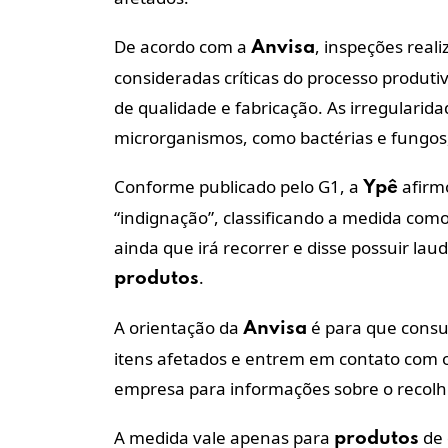
De acordo com a
, inspeções real
Anvisa
consideradas críticas do processo produti
de qualidade e fabricação. As irregulari
microrganismos, como bactérias e fungos,
Conforme publicado pelo G1, a
afirm
Ypê
“indignação”, classificando a medida com
ainda que irá recorrer e disse possuir l
.
produtos
A orientação da
é para que cons
Anvisa
itens afetados e entrem em contato com 
empresa para informações sobre o recol
A medida vale apenas para
de 
produtos