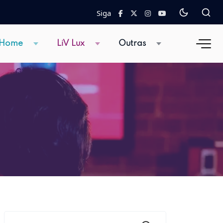
Siga
 Home
LiV Lux
Outras