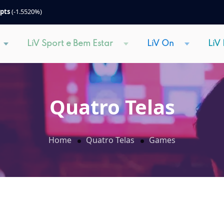
 pts
(-1.5520%)
LiV Sport e Bem Estar
LiV On
LiV
Quatro Telas
Home
Quatro Telas
Games