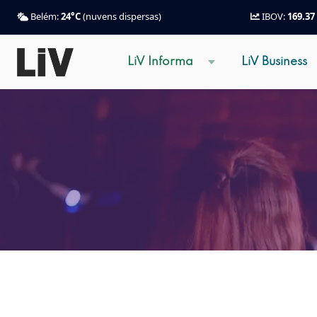
Belém:
24°C
(nuvens dispersas)
IBOV:
169.37
LiV Informa
LiV Business