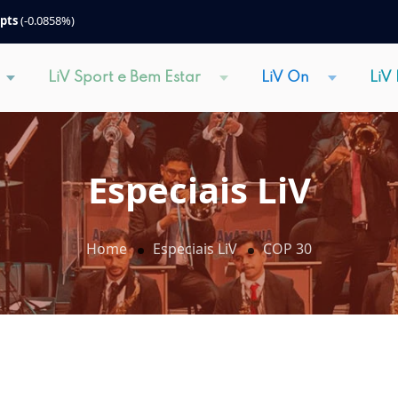
 pts
(-0.0858%)
LiV Sport e Bem Estar
LiV On
LiV
Especiais LiV
Home
Especiais LiV
COP 30