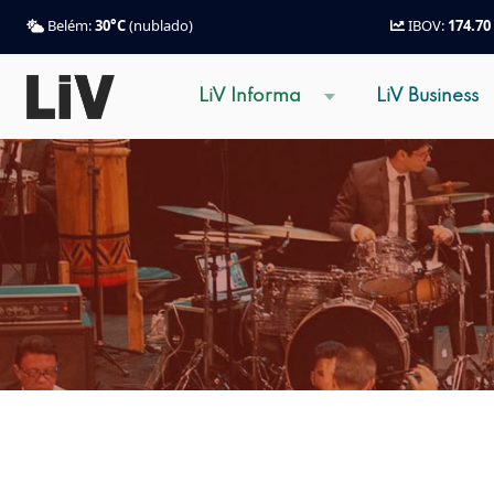
Belém:
30°C
(nublado)
IBOV:
174.70
LiV Informa
LiV Business