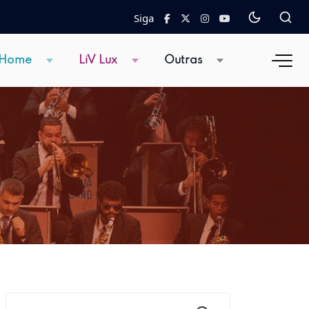
Siga
 Home
LiV Lux
Outras