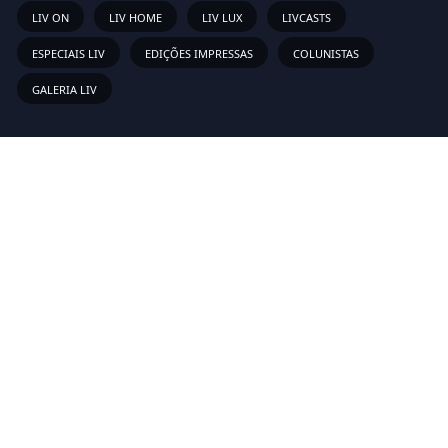
LIV ON
LIV HOME
LIV LUX
LIVCASTS
ESPECIAIS LIV
EDIÇÕES IMPRESSAS
COLUNISTAS
GALERIA LIV
Links Rápidos
Sobre
Vídeos
Anunciar
Newsletter
Inscreva-se em nossa lista de emails para receber as novas
atualizações!