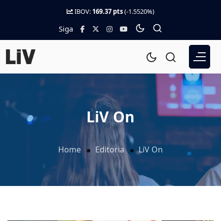
IBOV:
169.37 pts
(-1.5520%)
Siga
LiV On
Home
Editoria
LiV On