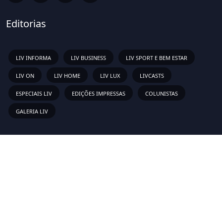
Editorias
LIV INFORMA
LIV BUSINESS
LIV SPORT E BEM ESTAR
LIV ON
LIV HOME
LIV LUX
LIVCASTS
ESPECIAIS LIV
EDIÇÕES IMPRESSAS
COLUNISTAS
GALERIA LIV
Links Rápidos
Sobre
Vídeos
Anunciar