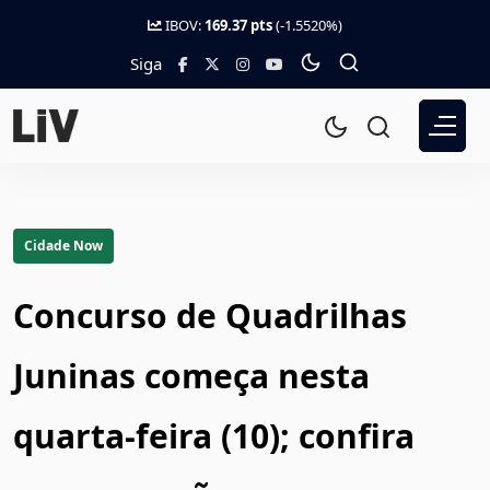
IBOV:
169.37 pts
(-1.5520%)
Siga
Cidade Now
Concurso de Quadrilhas
Juninas começa nesta
quarta-feira (10); confira