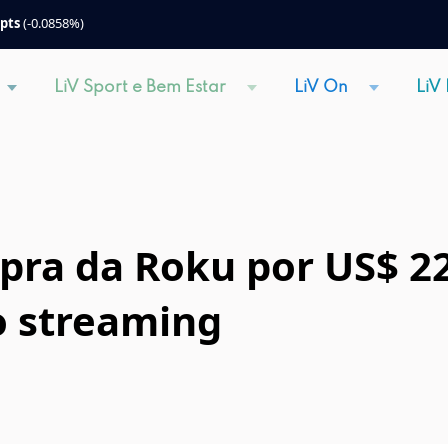
 pts
(-0.0858%)
LiV Sport e Bem Estar
LiV On
LiV
ra da Roku por US$ 22
o streaming