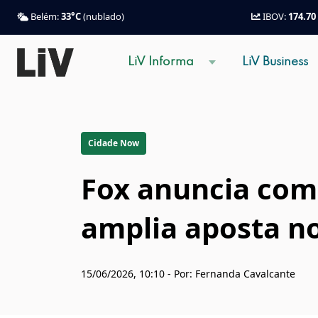
Belém:
33°C
(nublado)
IBOV:
174.70
LiV Informa
LiV Business
Cidade Now
Fox anuncia comp
amplia aposta n
15/06/2026, 10:10 - Por: Fernanda Cavalcante