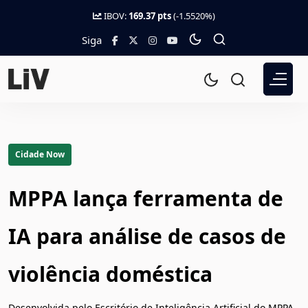
IBOV:
169.37 pts
(-1.5520%)
Siga
Cidade Now
MPPA lança ferramenta de
IA para análise de casos de
violência doméstica
Desenvolvida pelo Escritório de Inteligência Artificial do MPPA,