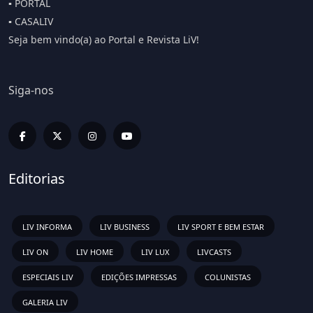
▪️ PORTAL
▪️ CASALIV
Seja bem vindo(a) ao Portal e Revista LiV!
Siga-nos
Editorias
LIV INFORMA
LIV BUSINESS
LIV SPORT E BEM ESTAR
LIV ON
LIV HOME
LIV LUX
LIVCASTS
ESPECIAIS LIV
EDIÇÕES IMPRESSAS
COLUNISTAS
GALERIA LIV