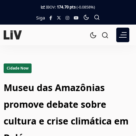
IBOV:
174.70 pts
(-0.0858%)
Siga
Cidade Now
Museu das Amazônias
promove debate sobre
cultura e crise climática em