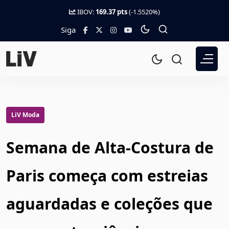
IBOV:
169.37 pts
(-1.5520%)
Siga
LiV Moda
Semana de Alta-Costura de
Paris começa com estreias
aguardadas e coleções que