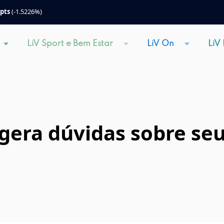
 pts
(-1.5226%)
LiV Sport e Bem Estar
LiV On
LiV
gera dúvidas sobre seu