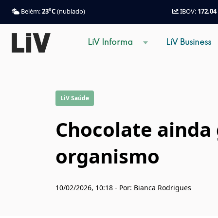
Belém:
23°C
(nublado)
IBOV:
172.04
LiV Informa
LiV Business
LiV Saúde
Chocolate ainda 
organismo
10/02/2026, 10:18 - Por: Bianca Rodrigues