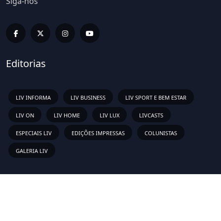
Siga-nos
Editorias
LIV INFORMA
LIV BUSINESS
LIV SPORT E BEM ESTAR
LIV ON
LIV HOME
LIV LUX
LIVCASTS
ESPECIAIS LIV
EDIÇÕES IMPRESSAS
COLUNISTAS
GALERIA LIV
Links Rápidos
Sobre