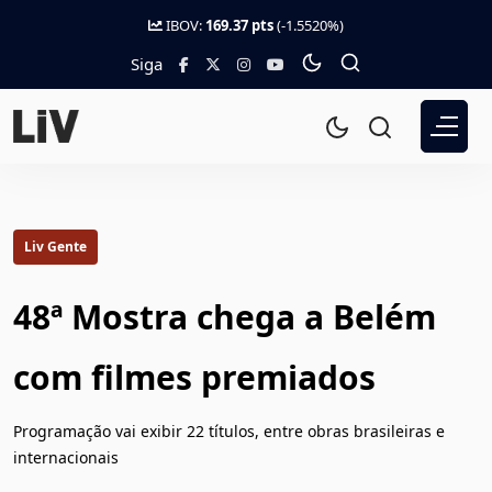
IBOV:
169.37 pts
(-1.5520%)
Siga
Liv Gente
48ª Mostra chega a Belém
com filmes premiados
Programação vai exibir 22 títulos, entre obras brasileiras e
internacionais