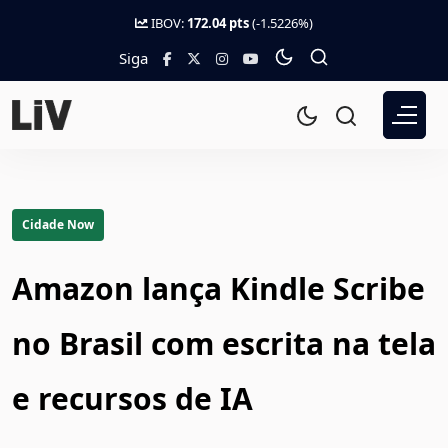
IBOV:
172.04 pts
(-1.5226%)
Siga
Cidade Now
Amazon lança Kindle Scribe
no Brasil com escrita na tela
e recursos de IA