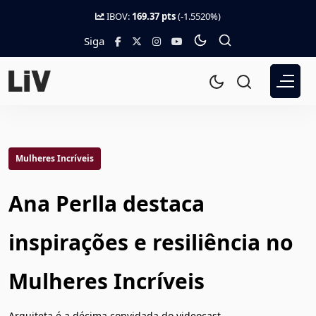
IBOV:
169.37 pts
(-1.5520%)
Siga
Mulheres Incríveis
Ana Perlla destaca
inspirações e resiliência no
Mulheres Incríveis
Arquiteta é a décima convidada do videocast