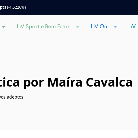
 pts
(-1.5226%)
LiV Sport e Bem Estar
LiV On
LiV
ica por Maíra Cavalca
vos adeptos