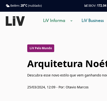
Belém:
28°C
(nublado)
IBOV:
172.04
LiV Informa
LiV Business
LiV Pelo Mundo
Arquitetura Noét
Descubra esse novo estilo que vem ganhando no
25/03/2024, 12:09 - Por: Otavio Marcos