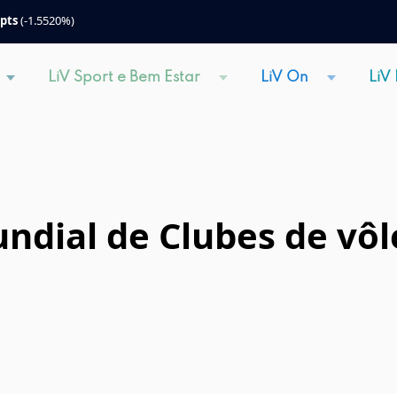
 pts
(-1.5520%)
LiV Sport e Bem Estar
LiV On
LiV
ndial de Clubes de vôl