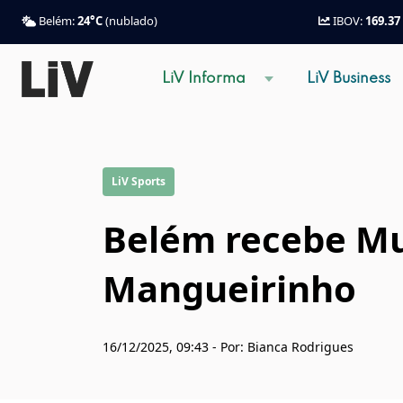
Belém:
24°C
(nublado)
IBOV:
169.37
LiV Informa
LiV Business
LiV Sports
Belém recebe Mu
Mangueirinho
16/12/2025, 09:43 - Por: Bianca Rodrigues