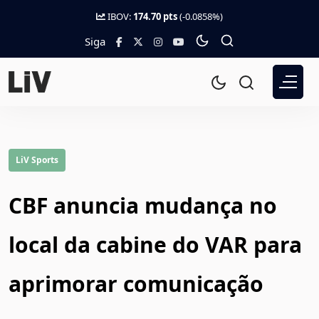
IBOV:
174.70 pts
(-0.0858%)
Siga
LiV Sports
CBF anuncia mudança no
local da cabine do VAR para
aprimorar comunicação