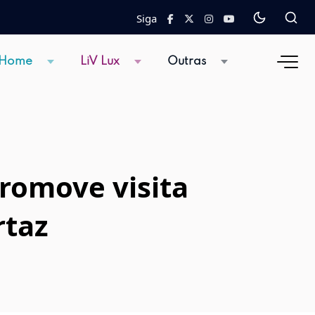
Siga
 Home
LiV Lux
Outras
promove visita
rtaz