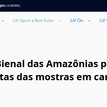
 pts
(-0.0858%)
LiV Sport e Bem Estar
LiV On
LiV
Bienal das Amazônias 
tas das mostras em ca