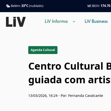
Belém:
33°C
(nublado)
IBOV:
174.70
LiV Informa
LiV Business
Agenda Cultural
Centro Cultural 
guiada com artis
13/03/2026, 16:24 - Por: Fernanda Cavalcante