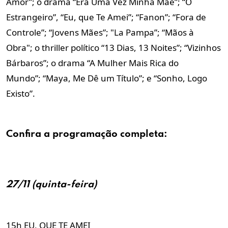
Amor”; o
drama “Era Uma Vez Minha Mãe”;
“O
Estrangeiro”,
“Eu, que Te Amei”;
“Fanon”;
“Fora de
Controle”;
“Jovens Mães”; "
La Pampa”;
“Mãos à
Obra"; o
thriller político “13 Dias, 13 Noites”;
“Vizinhos
Bárbaros”; o
drama “A Mulher Mais Rica do
Mundo”;
“Maya, Me Dê um Título”; e
“Sonho, Logo
Existo”.
Confira a
programação
completa:
27/11 (quinta-feira)
15h EU, QUE TE AMEI