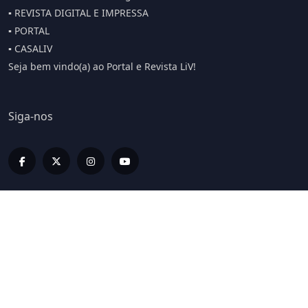
▪️ REVISTA DIGITAL E IMPRESSA
▪️ PORTAL
▪️ CASALIV
Seja bem vindo(a) ao Portal e Revista LiV!
Siga-nos
Editorias
LIV INFORMA
LIV BUSINESS
LIV SPORT E BEM ESTAR
LIV ON
LIV HOME
LIV LUX
LIVCASTS
ESPECIAIS LIV
EDIÇÕES IMPRESSAS
COLUNISTAS