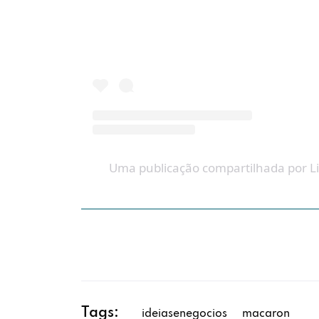
Uma publicação compartilhada por LiV
Tags:
ideiasenegocios
macaron