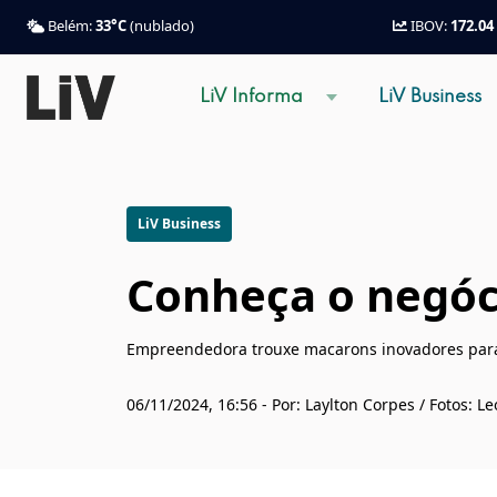
Belém:
33°C
(nublado)
IBOV:
172.04
LiV Informa
LiV Business
LiV Business
Conheça o negóci
Empreendedora trouxe macarons inovadores par
06/11/2024, 16:56 - Por: Laylton Corpes / Fotos: 