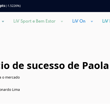
 pts
(-1.5226%)
LiV Sport e Bem Estar
LiV On
LiV
o de sucesso de Paola
a o mercado
Leonardo Lima