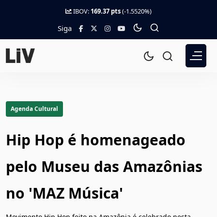
IBOV:
169.37 pts
(-1.5520%)
Siga
Agenda Cultural
Hip Hop é homenageado
pelo Museu das Amazônias
no 'MAZ Música'
Movimento Hip Hop feito na Amazônia é celebrado nesta