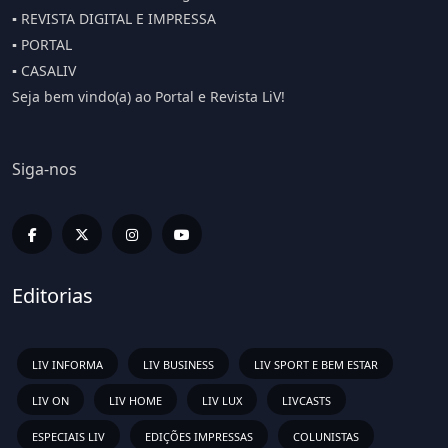
▪️ REVISTA DIGITAL E IMPRESSA
▪️ PORTAL
▪️ CASALIV
Seja bem vindo(a) ao Portal e Revista LiV!
Siga-nos
Editorias
LIV INFORMA
LIV BUSINESS
LIV SPORT E BEM ESTAR
LIV ON
LIV HOME
LIV LUX
LIVCASTS
ESPECIAIS LIV
EDIÇÕES IMPRESSAS
COLUNISTAS