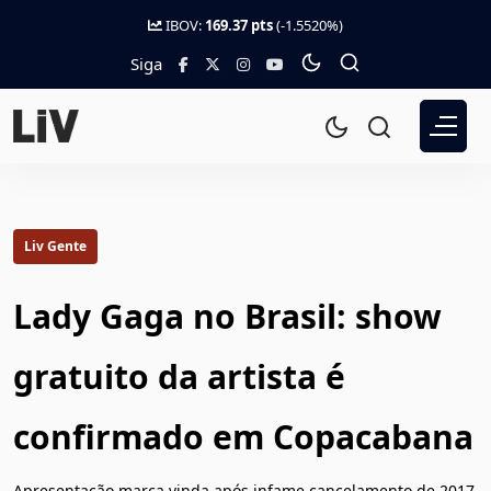
IBOV:
169.37 pts
(-1.5520%)
Siga
Liv Gente
Lady Gaga no Brasil: show
gratuito da artista é
confirmado em Copacabana
Apresentação marca vinda após infame cancelamento de 2017