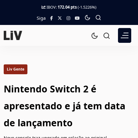
IBOV:
172.04 pts
(-1.5226%)
Siga
Liv Gente
Nintendo Switch 2 é
apresentado e já tem data
de lançamento
Novo console traz upgrade em relação ao original