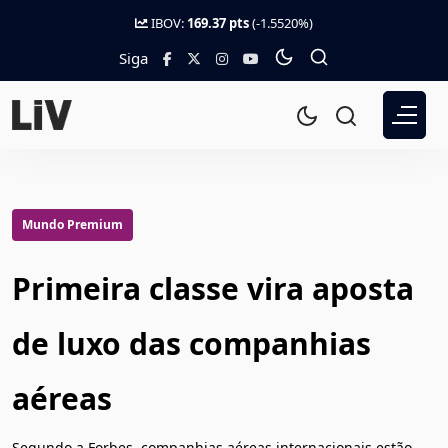
IBOV:
169.37 pts
(-1.5520%)
Siga
Mundo Premium
Primeira classe vira aposta
de luxo das companhias
aéreas
Segundo a Forbes, companhias aéreas internacionais estão