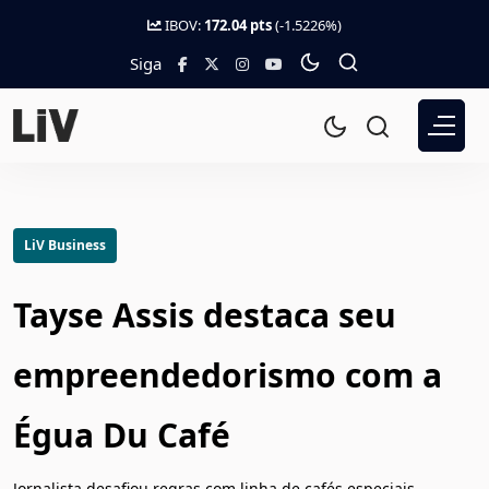
IBOV:
172.04 pts
(-1.5226%)
Siga
LiV Business
Tayse Assis destaca seu
empreendedorismo com a
Égua Du Café
Jornalista desafiou regras com linha de cafés especiais