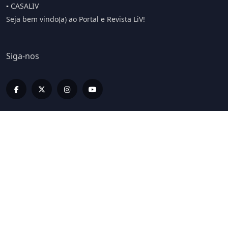
▪️ CASALIV
Seja bem vindo(a) ao Portal e Revista LiV!
Siga-nos
Editorias
LIV INFORMA
LIV BUSINESS
LIV SPORT E BEM ESTAR
LIV ON
LIV HOME
LIV LUX
LIVCASTS
ESPECIAIS LIV
EDIÇÕES IMPRESSAS
COLUNISTAS
GALERIA LIV