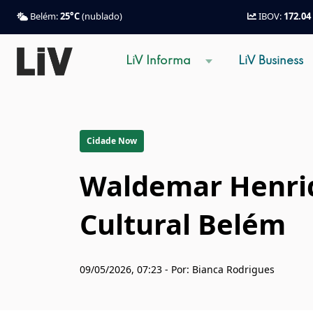
Belém:
25°C
(nublado)
IBOV:
172.04
LiV Informa
LiV Business
Cidade Now
Waldemar Henri
Cultural Belém
09/05/2026, 07:23 - Por: Bianca Rodrigues