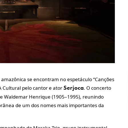
ra amazônica se encontram no espetáculo “Canções
ultural pelo cantor e ator
. O concerto
Serjoca
se Waldemar Henrique (1905–1995), reunindo
orânea de um dos nomes mais importantes da
mpanhado do Maraka Trio, grupo instrumental