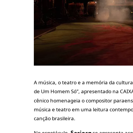
A música, o teatro e a memória da cultu
de Um Homem Só”, apresentado na CAIXA C
cênico homenageia o compositor paraen
música e teatro em uma leitura contemp
canção brasileira.
No espetáculo,
se apresenta aco