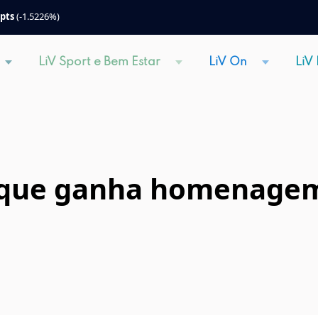
 pts
(-1.5226%)
LiV Sport e Bem Estar
LiV On
LiV
que ganha homenagem