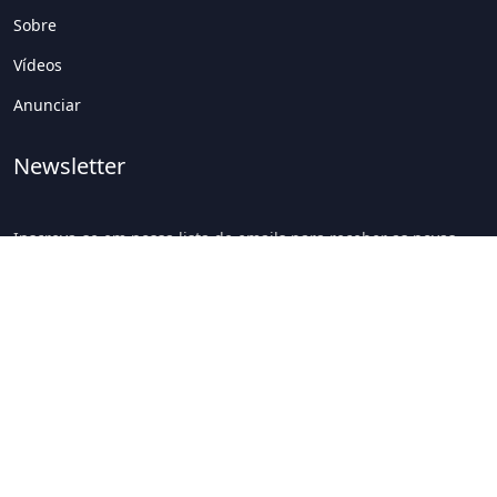
Sobre
Vídeos
Anunciar
Newsletter
Inscreva-se em nossa lista de emails para receber as novas
atualizações!
Inscrever