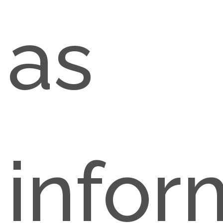
as
info