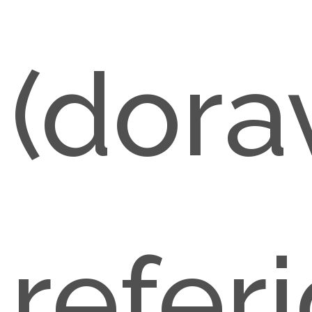
(dora
refer