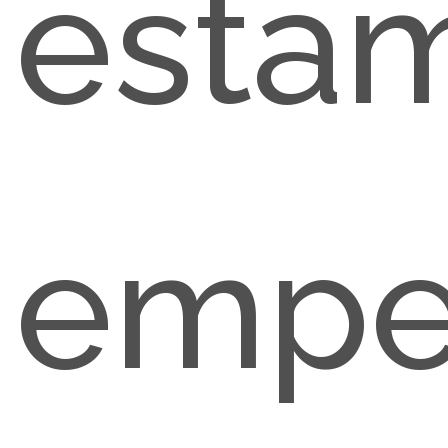
esta
empe