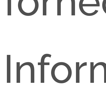
forne
Info