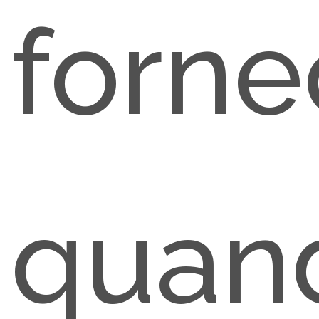
forne
quan