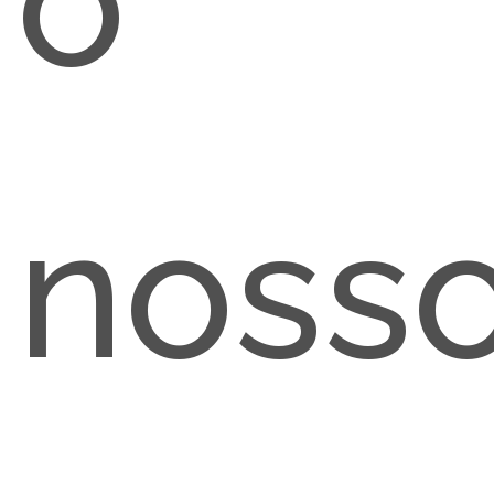
o
noss