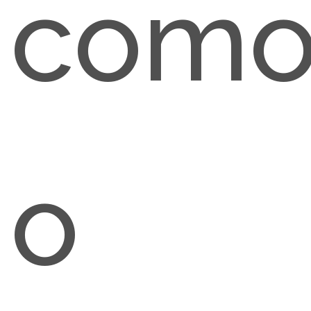
com
o