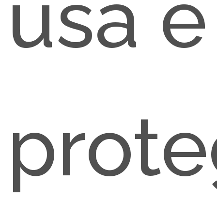
usa e
prot