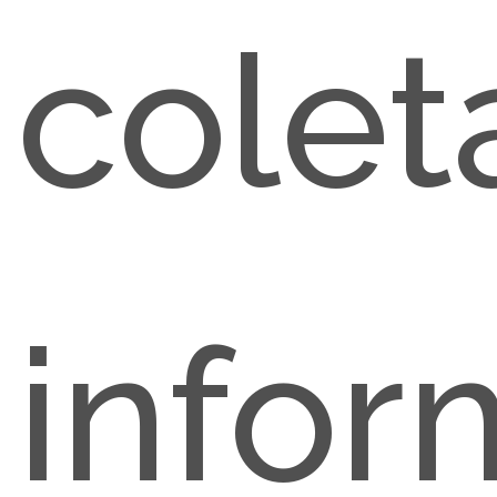
colet
info