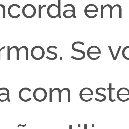
ncorda em 
rmos. Se v
a com est