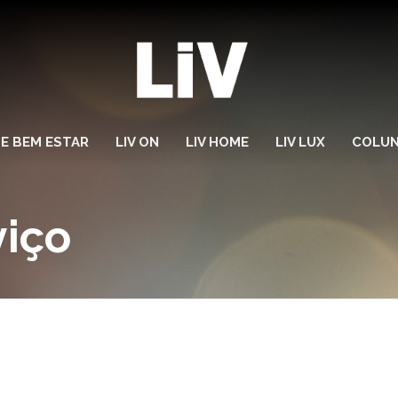
 E BEM ESTAR
LIV ON
LIV HOME
LIV LUX
COLUN
viço