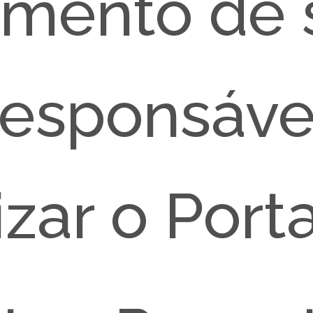
imento de 
responsáve
izar o Porta