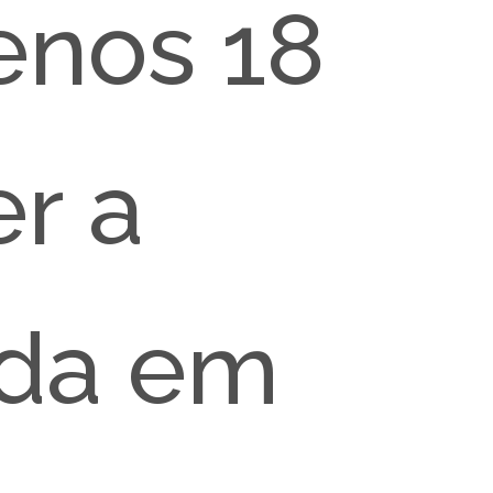
enos 18
er a
ida em