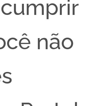
cumprir
ocê não
es