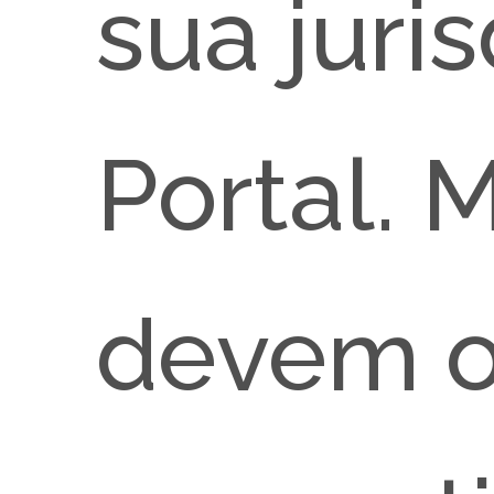
sua juri
Portal. 
devem o