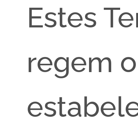
Estes Te
regem o 
estabele