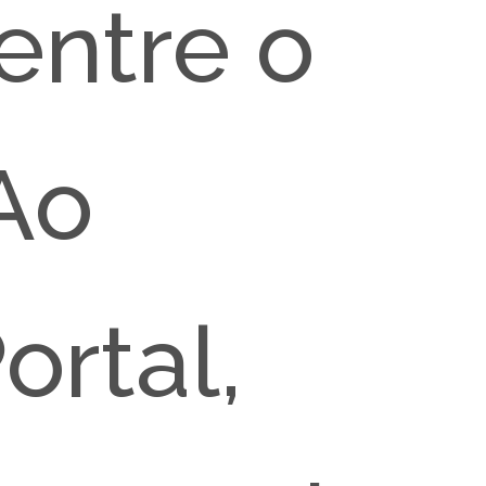
entre o
 Ao
ortal,