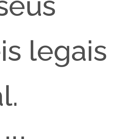
seus
is legais
l.