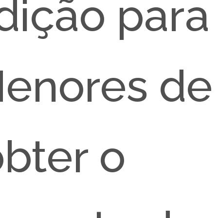
sdição para
Menores de
bter o