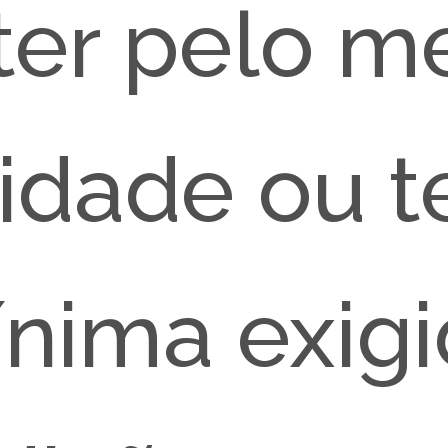
ter pelo m
idade ou t
ínima exig