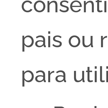
consent
pais ou 
para util