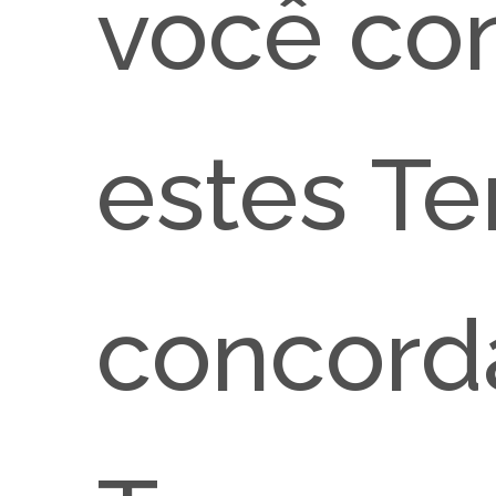
você co
estes Te
concord