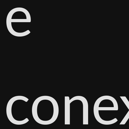
e
cone