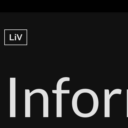
LiV
Info