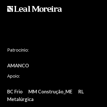
Patrocínio:
AMANCO
Apoio:
BC Frio
MM Construção_ME
RL
Metalúrgica