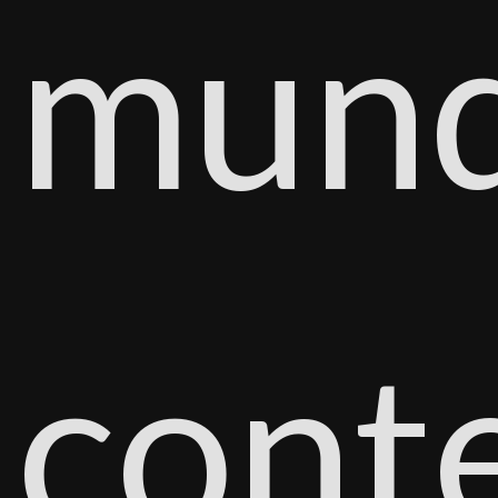
mun
cont