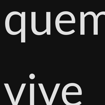
que
vive