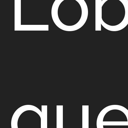
Lob
qu